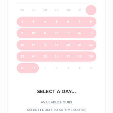
26
27
28
29
30
31
1
2
3
4
5
6
7
8
9
10
11
12
13
14
15
16
17
18
19
20
21
22
23
24
25
26
27
28
29
30
31
1
2
3
4
5
SELECT A DAY...
AVAILABLE HOURS
SELECT FROM 1 TO 40 TIME SLOT(S)