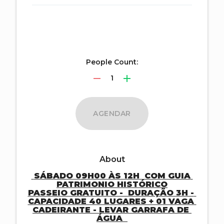
People Count:
remove
add
1
AGENDAR
About
 SÁBADO 09H00 ÀS 12H  COM GUIA 
PATRIMONIO HISTÓRICO

PASSEIO GRATUITO -  DURAÇÃO 3H - 
CAPACIDADE 40 LUGARES + 01 VAGA 
CADEIRANTE - LEVAR GARRAFA DE 
ÁGUA  