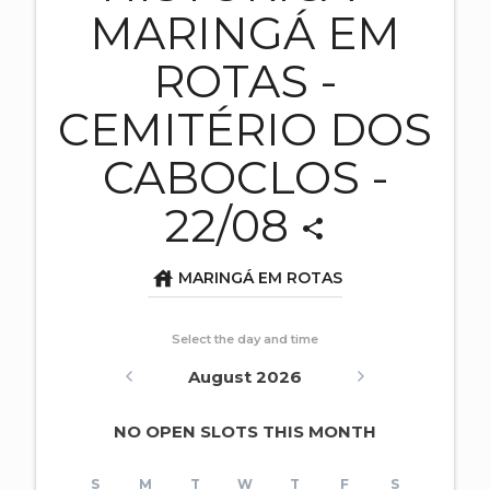
MARINGÁ EM
ROTAS -
CEMITÉRIO DOS
CABOCLOS -
22/08
share
house
MARINGÁ EM ROTAS
Select the day and time
August 2026
NO OPEN SLOTS THIS MONTH
S
M
T
W
T
F
S